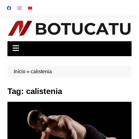
Ir
para
o
conteúdo
Início
»
calistenia
Tag:
calistenia