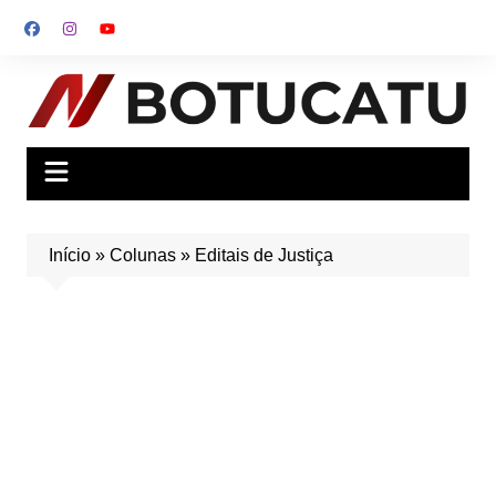
Ir
para
o
conteúdo
Início
»
Colunas
»
Editais de Justiça