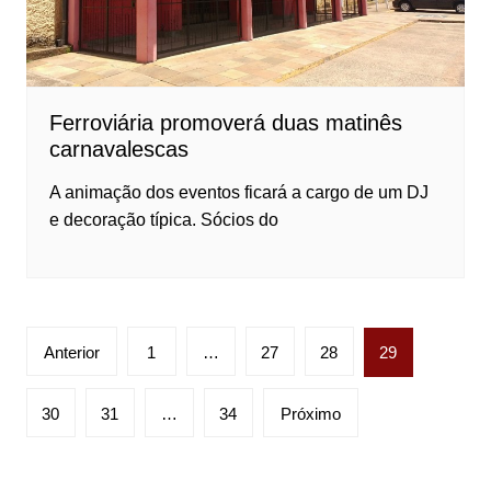
Ferroviária promoverá duas matinês
carnavalescas
A animação dos eventos ficará a cargo de um DJ
e decoração típica. Sócios do
Paginação
Anterior
1
…
27
28
29
de
posts
30
31
…
34
Próximo