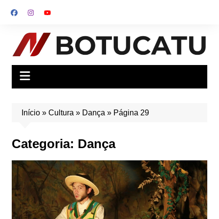
Ir
para
o
conteúdo
Início
»
Cultura
»
Dança
»
Página 29
Categoria:
Dança