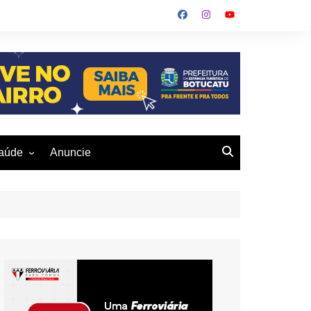
aúde
Anuncie
ulher
 Alves
eio Ambiente
buku
us- De
otucatu