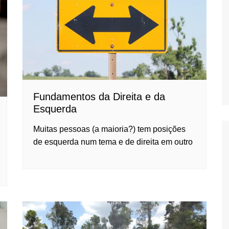
Oscar D’Ambros
de cinema
Coluna Jurídica
Chico Villela
Daniel Carvalho
Érick Facioli
Fundamentos da Direita e da
Carlos Ramos
Esquerda
Valdemar Pinho
Muitas pessoas (a maioria?) tem posições
João Cury
de esquerda num tema e de direita em outro
Juliana Martini 
Infantil