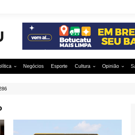
lítica
Negócios
Esporte
Cultura
Opinião
S
otucatu e região
Artes Cênicas
Rafael Mattos
M
m São Paulo
Artes Visuais
Vinícius Nunes
M
286
rasil e Mundo
Audiovisual
Patrícia Shima
o
leições 2016
Dança
Prof. Nelson
Literatura
Jorge Martins
Música
Giovanni Mock
Brasília para B