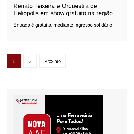
Renato Teixeira e Orquestra de
Heliópolis em show gratuito na região
Entrada é gratuita, mediante ingresso solidário
Paginação
1
2
Próximo
de
posts