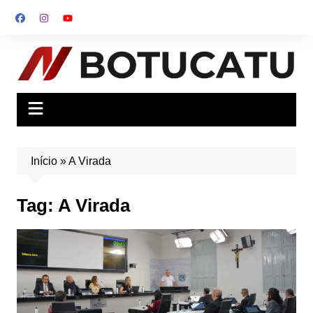
Ir
para
o
conteúdo
Início
»
A Virada
Tag:
A Virada