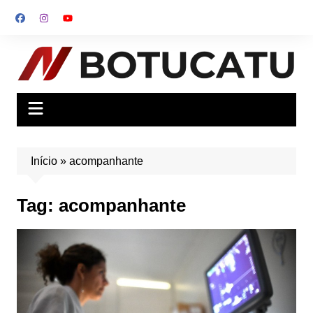
Ir
para
o
conteúdo
Início
»
acompanhante
Tag:
acompanhante