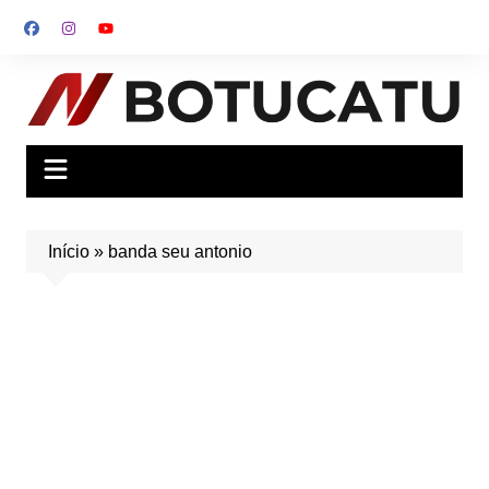
Ir
para
o
conteúdo
Início
»
banda seu antonio