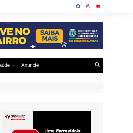
aúde
Anuncie
ulher
 Alves
eio Ambiente
buku
us- De
otucatu