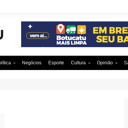
lítica
Negócios
Esporte
Cultura
Opinião
S
otucatu e região
Artes Cênicas
Rafael Mattos
M
m São Paulo
Artes Visuais
Vinícius Nunes
M
rasil e Mundo
Audiovisual
Patrícia Shima
leições 2016
Dança
Prof. Nelson
Literatura
Jorge Martins
Música
Giovanni Mock
Brasília para B