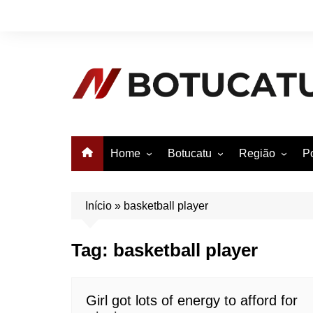
Ir
para
o
conteúdo
Home
Botucatu
Região
Po
Anuncie no Notícias
Botucatu
Avaré
B
Conheça Botucatu!
Bauru
e
Início
»
basketball player
Bofete
B
Tag:
basketball player
Itatinga
E
Pardinho
São Manuel
Girl got lots of energy to afford for