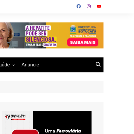
aúde
Anuncie
ulher
 Alves
eio Ambiente
buku
us- De
otucatu