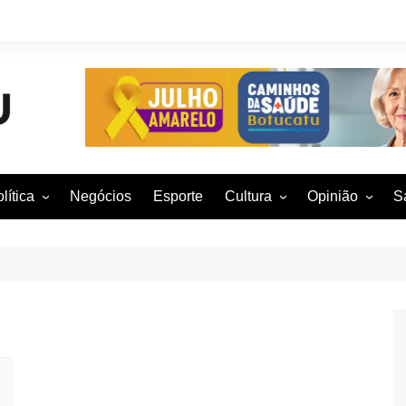
lítica
Negócios
Esporte
Cultura
Opinião
S
otucatu e região
Artes Cênicas
Rafael Mattos
M
m São Paulo
Artes Visuais
Vinícius Nunes
M
rasil e Mundo
Audiovisual
Patrícia Shima
leições 2016
Dança
Prof. Nelson
Literatura
Jorge Martins
Música
Giovanni Mock
Brasília para B