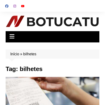
Ir
para
o
conteúdo
Início
»
bilhetes
Tag:
bilhetes