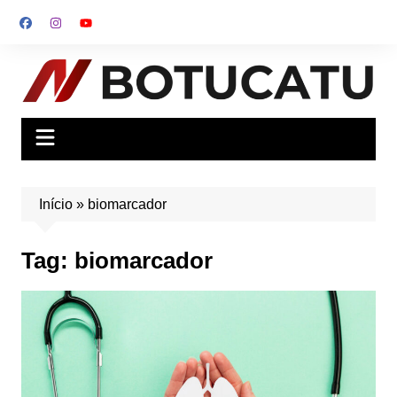
Ir
para
o
conteúdo
Início
»
biomarcador
Tag:
biomarcador