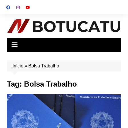
Ir
para
o
conteúdo
Início
»
Bolsa Trabalho
Tag:
Bolsa Trabalho