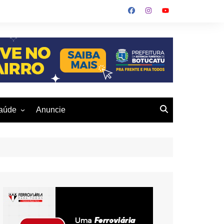
aúde
Anuncie
ulher
 Alves
eio Ambiente
buku
us- De
otucatu