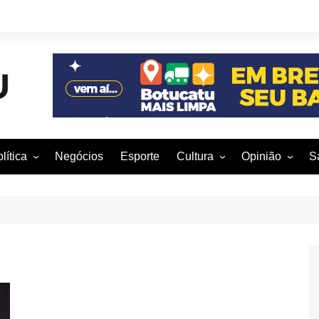
lítica
Negócios
Esporte
Cultura
Opinião
S
otucatu e região
Artes Cênicas
Rafael Mattos
M
m São Paulo
Artes Visuais
Vinícius Nunes
M
rasil e Mundo
Audiovisual
Patrícia Shima
leições 2016
Dança
Prof. Nelson
Literatura
Jorge Martins
Música
Giovanni Mock
Brasília para B