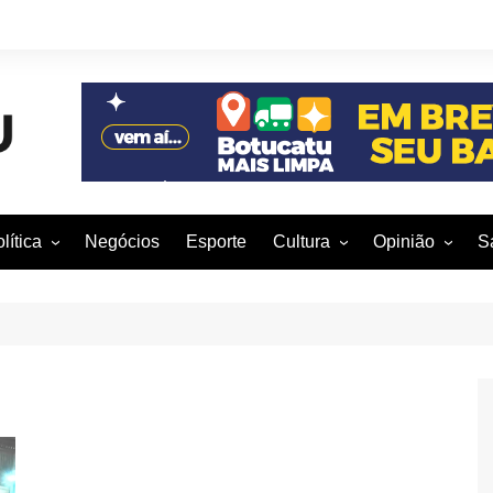
lítica
Negócios
Esporte
Cultura
Opinião
S
otucatu e região
Artes Cênicas
Rafael Mattos
M
m São Paulo
Artes Visuais
Vinícius Nunes
M
rasil e Mundo
Audiovisual
Patrícia Shima
leições 2016
Dança
Prof. Nelson
Literatura
Jorge Martins
Música
Giovanni Mock
Brasília para B