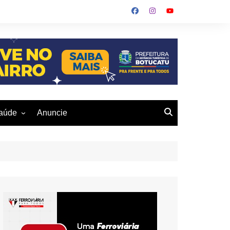
aúde
Anuncie
ulher
 Alves
eio Ambiente
buku
us- De
otucatu