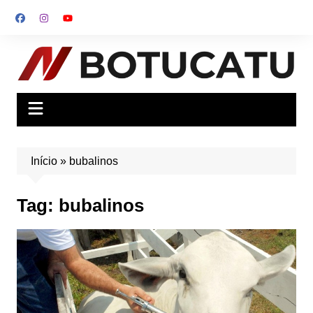
Ir
para
o
conteúdo
Início
»
bubalinos
Tag:
bubalinos