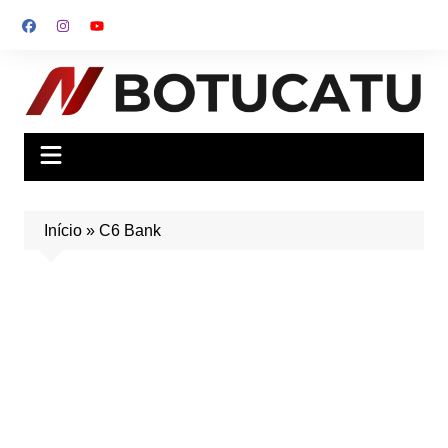
Ir
para
o
conteúdo
Início
»
C6 Bank