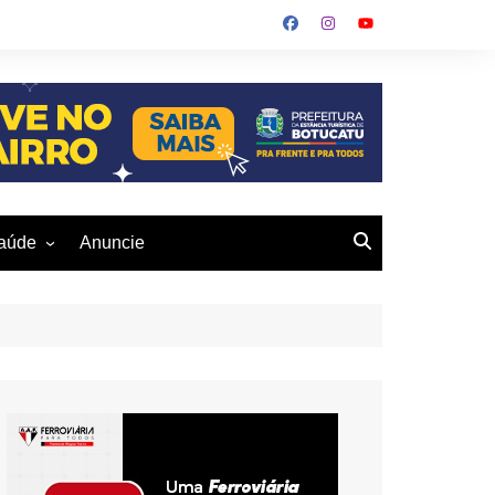
aúde
Anuncie
ulher
 Alves
eio Ambiente
buku
us- De
otucatu