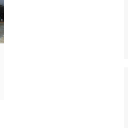
Oscar D’Ambros
de cinema
Coluna Jurídica
Chico Villela
Daniel Carvalho
Érick Facioli
Carlos Ramos
Valdemar Pinho
João Cury
Juliana Martini 
Infantil