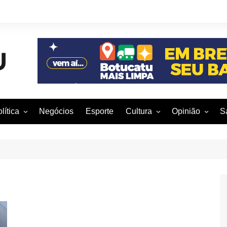
lítica
Negócios
Esporte
Cultura
Opinião
S
otucatu e região
Artes Cênicas
Rafael Mattos
M
m São Paulo
Artes Visuais
Vinícius Nunes
M
rasil e Mundo
Audiovisual
Patrícia Shima
leições 2016
Dança
Prof. Nelson
Literatura
Jorge Martins
Música
Giovanni Mock
Brasília para B