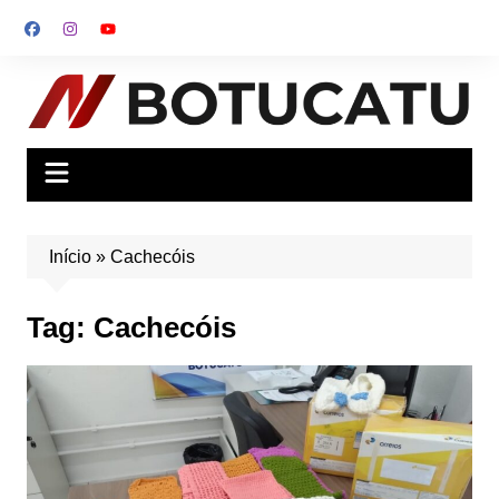
Ir
para
o
conteúdo
Início
»
Cachecóis
Tag:
Cachecóis