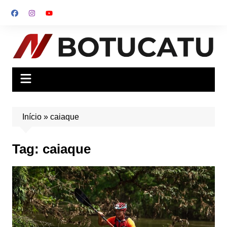
Ir
para
o
conteúdo
Início
»
caiaque
Tag:
caiaque