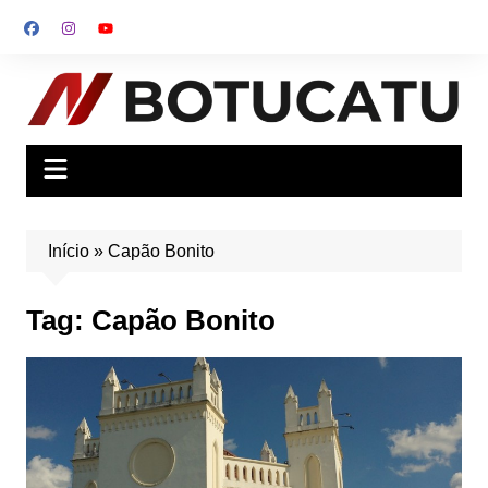
Ir
para
o
conteúdo
Início
»
Capão Bonito
Tag:
Capão Bonito