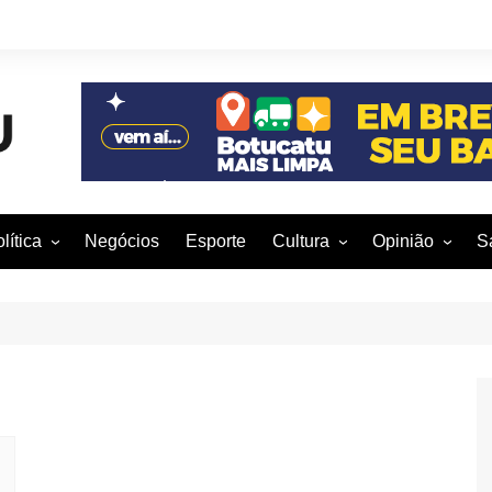
lítica
Negócios
Esporte
Cultura
Opinião
S
otucatu e região
Artes Cênicas
Rafael Mattos
M
m São Paulo
Artes Visuais
Vinícius Nunes
M
rasil e Mundo
Audiovisual
Patrícia Shima
leições 2016
Dança
Prof. Nelson
Literatura
Jorge Martins
Música
Giovanni Mock
Brasília para B