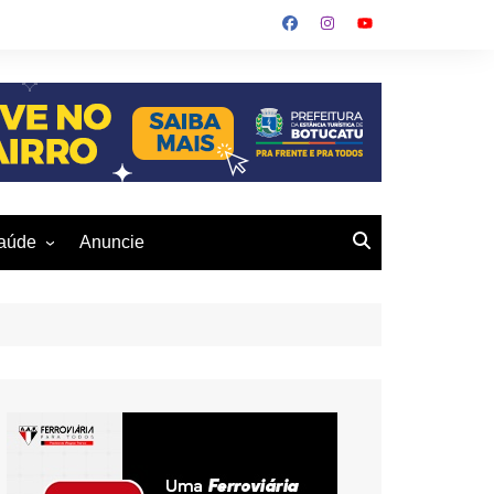
aúde
Anuncie
ulher
 Alves
eio Ambiente
buku
us- De
otucatu