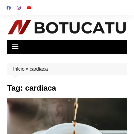
Ir
para
o
conteúdo
Início
»
cardíaca
Tag:
cardíaca