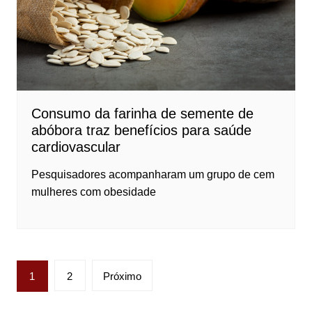
Consumo da farinha de semente de
abóbora traz benefícios para saúde
cardiovascular
Pesquisadores acompanharam um grupo de cem
mulheres com obesidade
Paginação
1
2
Próximo
de