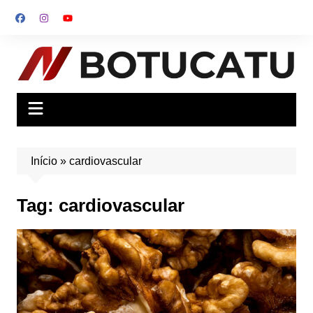
Ir
para
o
conteúdo
Início
»
cardiovascular
Tag:
cardiovascular