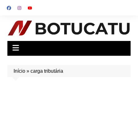
Ir
para
o
conteúdo
Início
»
carga tributária