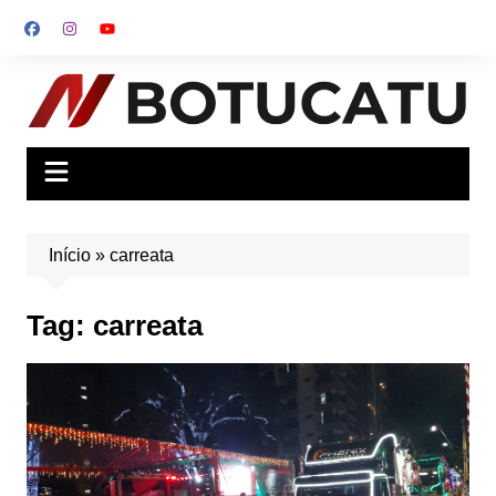
Ir
para
o
conteúdo
Início
»
carreata
Tag:
carreata