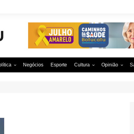
lítica
Negócios
Esporte
Cultura
Opinião
S
otucatu e região
Artes Cênicas
Rafael Mattos
M
m São Paulo
Artes Visuais
Vinícius Nunes
M
rasil e Mundo
Audiovisual
Patrícia Shima
leições 2016
Dança
Prof. Nelson
Literatura
Jorge Martins
Música
Giovanni Mock
Brasília para B