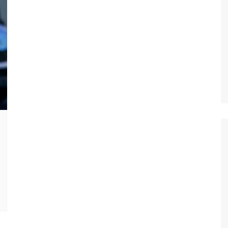
Oscar D’Ambros
de cinema
Coluna Jurídica
Chico Villela
Daniel Carvalho
Érick Facioli
Carlos Ramos
Valdemar Pinho
João Cury
Juliana Martini 
Infantil