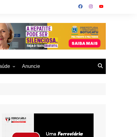
aúde
Anuncie
ulher
 Alves
eio Ambiente
buku
us- De
otucatu