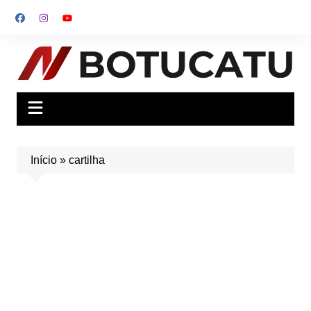
Ir
para
o
conteúdo
Início
»
cartilha