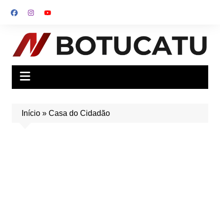
Ir
para
o
conteúdo
Início
»
Casa do Cidadão