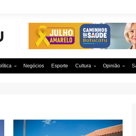
lítica
Negócios
Esporte
Cultura
Opinião
S
otucatu e região
Artes Cênicas
Rafael Mattos
M
m São Paulo
Artes Visuais
Vinícius Nunes
M
rasil e Mundo
Audiovisual
Patrícia Shima
leições 2016
Dança
Prof. Nelson
Literatura
Jorge Martins
Música
Giovanni Mock
Brasília para B