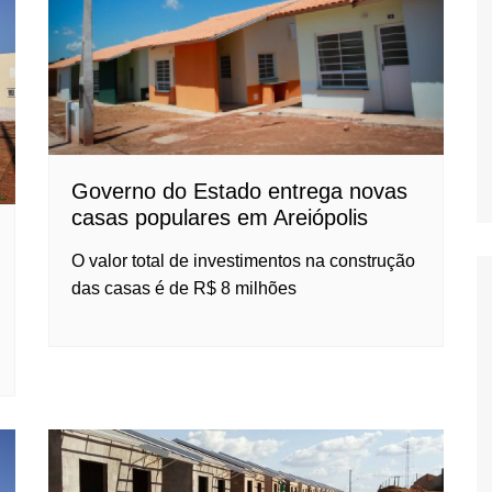
Oscar D’Ambros
de cinema
Coluna Jurídica
Chico Villela
Daniel Carvalho
Governo do Estado entrega novas
Érick Facioli
casas populares em Areiópolis
Carlos Ramos
O valor total de investimentos na construção
Valdemar Pinho
das casas é de R$ 8 milhões
João Cury
Juliana Martini 
Infantil