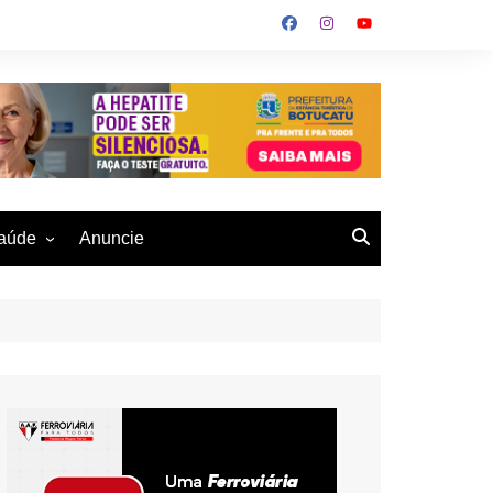
aúde
Anuncie
ulher
 Alves
eio Ambiente
buku
us- De
otucatu