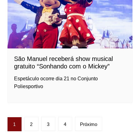
São Manuel receberá show musical
gratuito “Sonhando com o Mickey”
Espetáculo ocorre dia 21 no Conjunto
Poliesportivo
Paginação
1
2
3
4
Próximo
de