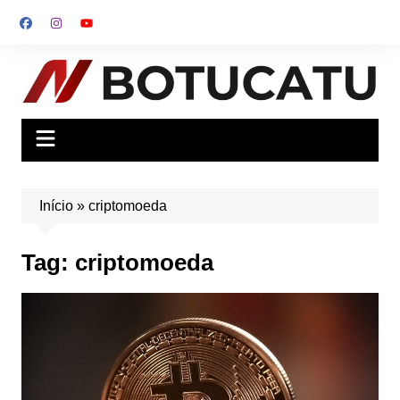
Ir
para
o
conteúdo
Início
»
criptomoeda
Tag:
criptomoeda