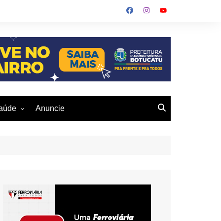
aúde
Anuncie
ulher
 Alves
eio Ambiente
buku
us- De
otucatu