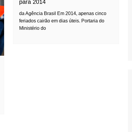
para 2014
Oscar D’Ambros
de cinema
da Agência Brasil Em 2014, apenas cinco
feriados cairão em dias úteis. Portaria do
Coluna Jurídica
Ministério do
Chico Villela
Daniel Carvalho
Érick Facioli
Carlos Ramos
Valdemar Pinho
João Cury
Juliana Martini 
Infantil