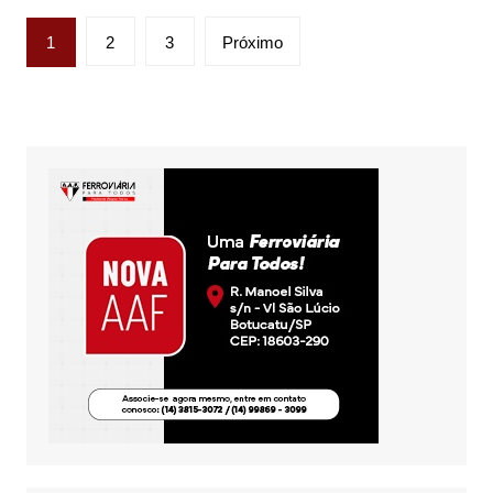
Paginação
1
2
3
Próximo
de
posts