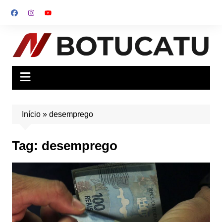
Ir
para
o
conteúdo
Início
»
desemprego
Tag:
desemprego