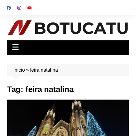
Ir
para
o
conteúdo
Início
»
feira natalina
Tag:
feira natalina