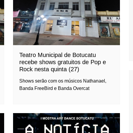
Oscar D’Ambros
de cinema
Coluna Jurídica
Chico Villela
Daniel Carvalho
Érick Facioli
Teatro Municipal de Botucatu
recebe shows gratuitos de Pop e
Carlos Ramos
Rock nesta quinta (27)
Valdemar Pinho
Shows serão com os músicos Nathanael,
João Cury
Banda FreeBird e Banda Overcat
Juliana Martini 
Infantil