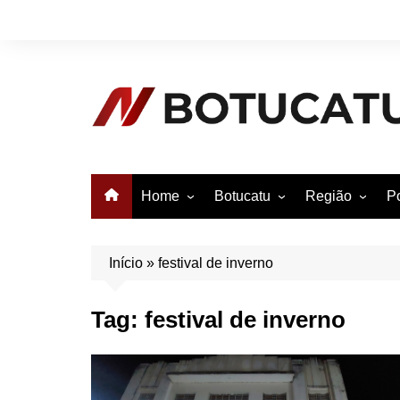
Ir
para
o
conteúdo
Home
Botucatu
Região
Po
Anuncie no Notícias
Botucatu
Avaré
B
Conheça Botucatu!
Bauru
e
Início
»
festival de inverno
Bofete
B
Tag:
festival de inverno
Itatinga
E
Pardinho
São Manuel