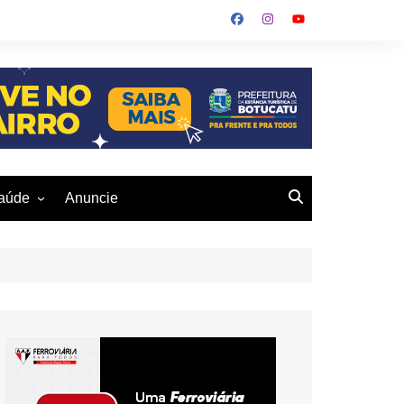
aúde
Anuncie
ulher
 Alves
eio Ambiente
buku
us- De
otucatu