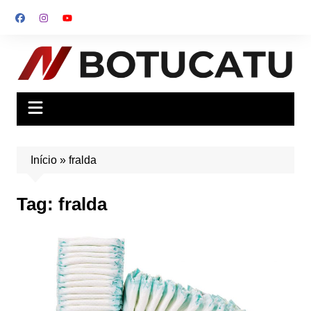
Ir
para
o
conteúdo
Início
»
fralda
Tag:
fralda