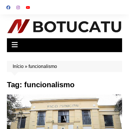
Ir
para
o
conteúdo
Início
»
funcionalismo
Tag:
funcionalismo