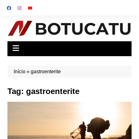
Ir
para
o
conteúdo
Início
»
gastroenterite
Tag:
gastroenterite