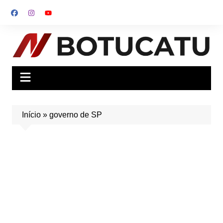
Ir
para
o
conteúdo
Início
»
governo de SP