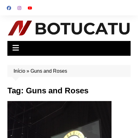
Ir
para
o
conteúdo
Início
»
Guns and Roses
Tag:
Guns and Roses