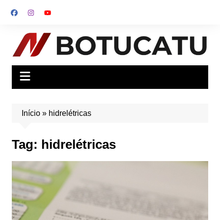
Ir
para
o
conteúdo
Início
»
hidrelétricas
Tag:
hidrelétricas