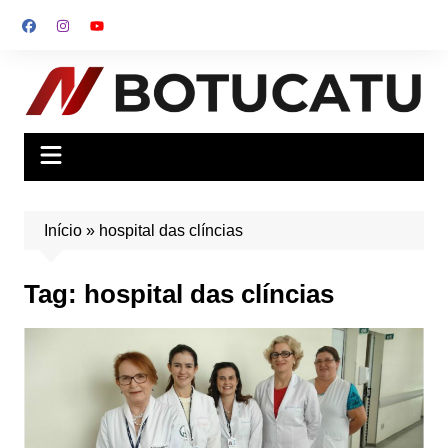
Ir
para
o
conteúdo
Início
»
hospital das clíncias
Tag:
hospital das clíncias