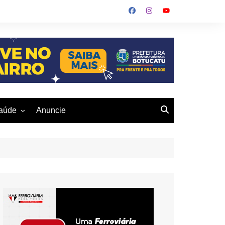
aúde
Anuncie
ulher
 Alves
eio Ambiente
buku
us- De
otucatu