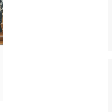
Oscar D’Ambros
de cinema
Coluna Jurídica
Chico Villela
Daniel Carvalho
Érick Facioli
Carlos Ramos
Valdemar Pinho
João Cury
Juliana Martini 
Infantil