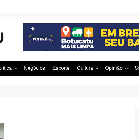
lítica
Negócios
Esporte
Cultura
Opinião
S
otucatu e região
Artes Cênicas
Rafael Mattos
M
m São Paulo
Artes Visuais
Vinícius Nunes
M
rasil e Mundo
Audiovisual
Patrícia Shima
leições 2016
Dança
Prof. Nelson
Literatura
Jorge Martins
Música
Giovanni Mock
Brasília para B