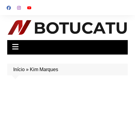
Ir
para
o
conteúdo
Início
»
Kim Marques