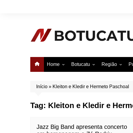
Ir
para
o
conteúdo
Home
Botucatu
Região
Po
Anuncie no Notícias
Botucatu
Avaré
B
Conheça Botucatu!
Bauru
e
Início
»
Kleiton e Kledir e Hermeto Paschoal
Bofete
B
Tag:
Kleiton e Kledir e Her
Itatinga
E
Pardinho
São Manuel
Jazz Big Band apresenta concerto