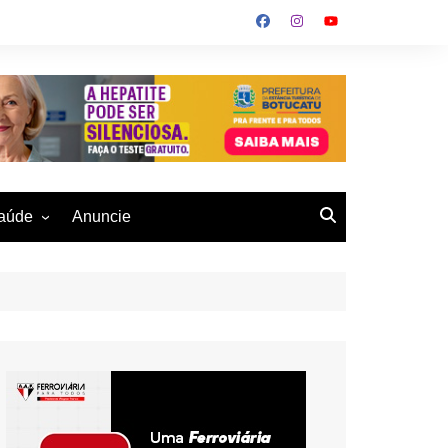
aúde
Anuncie
ulher
 Alves
eio Ambiente
buku
us- De
otucatu