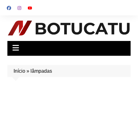
Ir
para
o
conteúdo
Início
»
lâmpadas