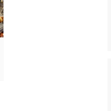
Oscar D’Ambros
de cinema
Coluna Jurídica
Chico Villela
Daniel Carvalho
Érick Facioli
Carlos Ramos
Valdemar Pinho
João Cury
Juliana Martini 
Infantil