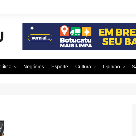
lítica
Negócios
Esporte
Cultura
Opinião
S
otucatu e região
Artes Cênicas
Rafael Mattos
M
m São Paulo
Artes Visuais
Vinícius Nunes
M
rasil e Mundo
Audiovisual
Patrícia Shima
leições 2016
Dança
Prof. Nelson
Literatura
Jorge Martins
Música
Giovanni Mock
Brasília para B