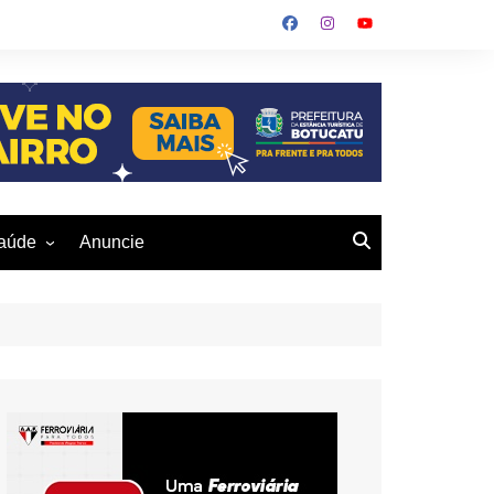
aúde
Anuncie
ulher
 Alves
eio Ambiente
buku
us- De
otucatu