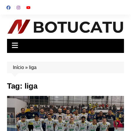
Ir
para
o
conteúdo
Início
»
liga
Tag:
liga