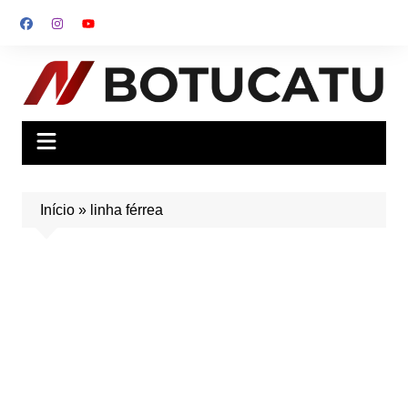
Ir
para
o
conteúdo
Início
»
linha férrea